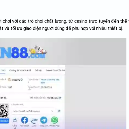
chơi với các trò chơi chất lượng, từ casino trực tuyến đến thể 
 và tối ưu giao diện người dùng để phù hợp với nhiều thiết bị.