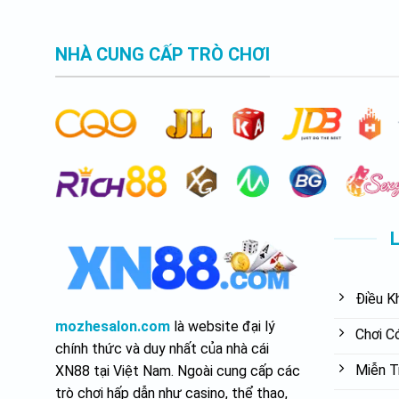
NHÀ CUNG CẤP TRÒ CHƠI
Điều K
mozhesalon.com
là website đại lý
Chơi C
chính thức và duy nhất của nhà cái
Miễn T
XN88 tại Việt Nam. Ngoài cung cấp các
trò chơi hấp dẫn như casino, thể thao,