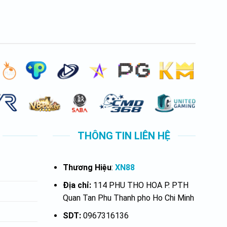
THÔNG TIN LIÊN HỆ
Thương Hiệu
:
XN88
Địa chỉ:
114 PHU THO HOA P. PTH
Quan Tan Phu Thanh pho Ho Chi Minh
SDT:
0967316136