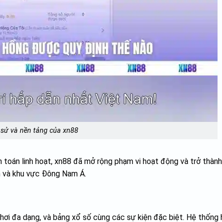
 sử và nền tảng của xn88
h toán linh hoạt, xn88 đã mở rộng phạm vi hoạt động và trở thàn
m và khu vực Đông Nam Á.
chơi đa dạng, và bảng xổ số cùng các sự kiện đặc biệt. Hệ thống 