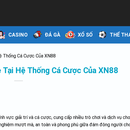
CASINO
ĐÁ GÀ
XỔ SỐ
THỂ TH
Hệ Thống Cá Cược Của XN88
e Tại Hệ Thống Cá Cược Của XN88
h vực giải trí và cá cược, cung cấp nhiều trò chơi và dịch vụ ch
i nghiệm mượt mà, an toàn và phong phú giữa đám đông người chơ