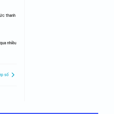
hức thanh
 qua nhiều
ệp số