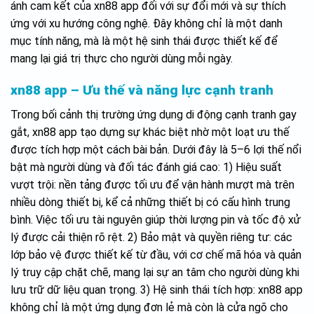
ánh cam kết của xn88 app đối với sự đổi mới và sự thích
ứng với xu hướng công nghệ. Đây không chỉ là một danh
mục tính năng, mà là một hệ sinh thái được thiết kế để
mang lại giá trị thực cho người dùng mỗi ngày.
xn88 app – Ưu thế và năng lực cạnh tranh
Trong bối cảnh thị trường ứng dụng di động cạnh tranh gay
gắt, xn88 app tạo dựng sự khác biệt nhờ một loạt ưu thế
được tích hợp một cách bài bản. Dưới đây là 5–6 lợi thế nổi
bật mà người dùng và đối tác đánh giá cao: 1) Hiệu suất
vượt trội: nền tảng được tối ưu để vận hành mượt mà trên
nhiều dòng thiết bị, kể cả những thiết bị có cấu hình trung
bình. Việc tối ưu tài nguyên giúp thời lượng pin và tốc độ xử
lý được cải thiện rõ rệt. 2) Bảo mật và quyền riêng tư: các
lớp bảo vệ được thiết kế từ đầu, với cơ chế mã hóa và quản
lý truy cập chặt chẽ, mang lại sự an tâm cho người dùng khi
lưu trữ dữ liệu quan trọng. 3) Hệ sinh thái tích hợp: xn88 app
không chỉ là một ứng dụng đơn lẻ mà còn là cửa ngõ cho