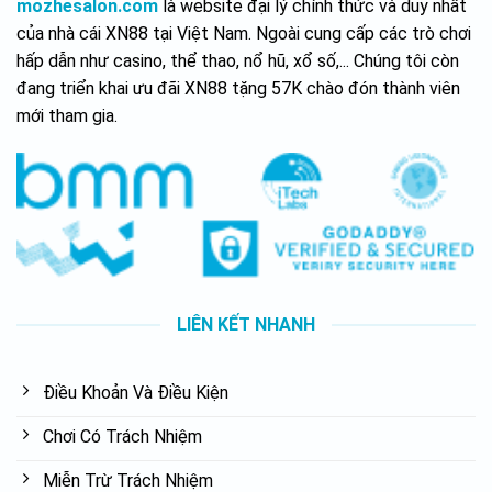
mozhesalon.com
là website đại lý chính thức và duy nhất
của nhà cái XN88 tại Việt Nam. Ngoài cung cấp các trò chơi
hấp dẫn như casino, thể thao, nổ hũ, xổ số,... Chúng tôi còn
đang triển khai ưu đãi XN88 tặng 57K chào đón thành viên
mới tham gia.
LIÊN KẾT NHANH
Điều Khoản Và Điều Kiện
Chơi Có Trách Nhiệm
Miễn Trừ Trách Nhiệm