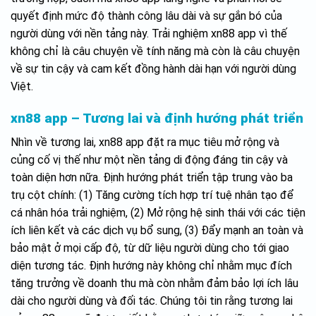
quyết định mức độ thành công lâu dài và sự gắn bó của
người dùng với nền tảng này. Trải nghiệm xn88 app vì thế
không chỉ là câu chuyện về tính năng mà còn là câu chuyện
về sự tin cậy và cam kết đồng hành dài hạn với người dùng
Việt.
xn88 app – Tương lai và định hướng phát triển
Nhìn về tương lai, xn88 app đặt ra mục tiêu mở rộng và
củng cố vị thế như một nền tảng di động đáng tin cậy và
toàn diện hơn nữa. Định hướng phát triển tập trung vào ba
trụ cột chính: (1) Tăng cường tích hợp trí tuệ nhân tạo để
cá nhân hóa trải nghiệm, (2) Mở rộng hệ sinh thái với các tiện
ích liên kết và các dịch vụ bổ sung, (3) Đẩy mạnh an toàn và
bảo mật ở mọi cấp độ, từ dữ liệu người dùng cho tới giao
diện tương tác. Định hướng này không chỉ nhằm mục đích
tăng trưởng về doanh thu mà còn nhằm đảm bảo lợi ích lâu
dài cho người dùng và đối tác. Chúng tôi tin rằng tương lai