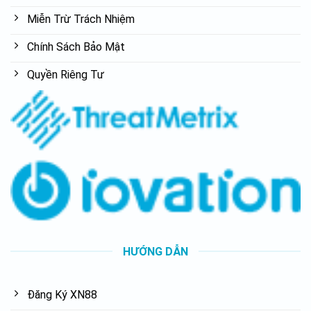
Miễn Trừ Trách Nhiệm
Chính Sách Bảo Mật
Quyền Riêng Tư
HƯỚNG DẪN
Đăng Ký XN88