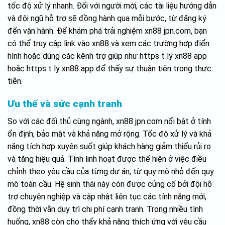
tốc độ xử lý nhanh. Đối với người mới, các tài liệu hướng dẫn
và đội ngũ hỗ trợ sẽ đồng hành qua mỗi bước, từ đăng ký
đến vận hành. Để khám phá trải nghiệm xn88 jpn.com, bạn
có thể truy cập link vào xn88 và xem các trường hợp điển
hình hoặc dùng các kênh trợ giúp như https t lý xn88 app
hoặc https t ly xn88 app để thấy sự thuận tiện trong thực
tiễn.
Ưu thế và sức cạnh tranh
So với các đối thủ cùng ngành, xn88 jpn.com nổi bật ở tính
ổn định, bảo mật và khả năng mở rộng. Tốc độ xử lý và khả
năng tích hợp xuyên suốt giúp khách hàng giảm thiểu rủi ro
và tăng hiệu quả. Tính linh hoạt được thể hiện ở việc điều
chỉnh theo yêu cầu của từng dự án, từ quy mô nhỏ đến quy
mô toàn cầu. Hệ sinh thái này còn được củng cố bởi đội hỗ
trợ chuyên nghiệp và cập nhật liên tục các tính năng mới,
đồng thời vẫn duy trì chi phí cạnh tranh. Trong nhiều tình
huống, xn88 còn cho thấy khả năng thích ứng với yêu cầu