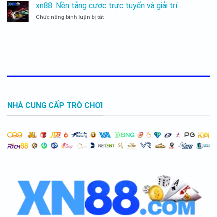
Nền
và
xn88: Nền tảng cược trực tuyến và giải trí
tảng
an
Chức năng bình luận bị tắt
xn88:
cược
toàn
Nền
trực
tảng
tuyến
cược
đáng
trực
tin
tuyến
cậy
và
giải
trí
NHÀ CUNG CẤP TRÒ CHƠI