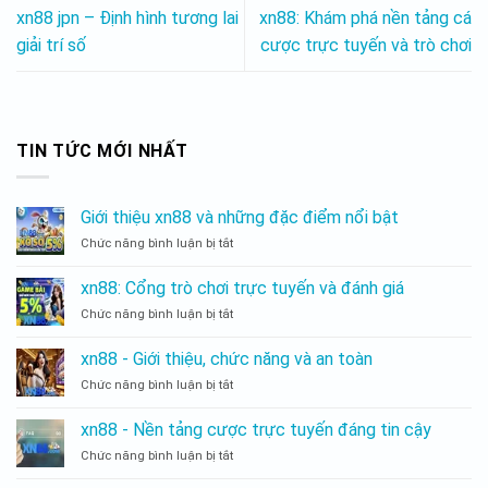
xn88 jpn – Định hình tương lai
xn88: Khám phá nền tảng cá
giải trí số
cược trực tuyến và trò chơi
TIN TỨC MỚI NHẤT
Giới thiệu xn88 và những đặc điểm nổi bật
Chức năng bình luận bị tắt
Giới
thiệu
xn88
xn88: Cổng trò chơi trực tuyến và đánh giá
và
Chức năng bình luận bị tắt
xn88:
những
Cổng
đặc
trò
điểm
xn88 - Giới thiệu, chức năng và an toàn
chơi
nổi
Chức năng bình luận bị tắt
xn88
trực
bật
-
tuyến
Giới
và
xn88 - Nền tảng cược trực tuyến đáng tin cậy
thiệu,
đánh
Chức năng bình luận bị tắt
xn88
chức
giá
-
năng