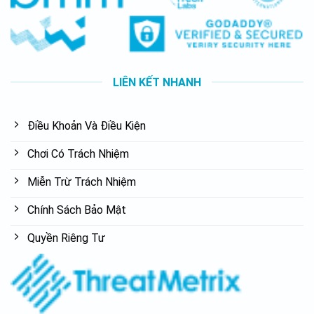
LIÊN KẾT NHANH
Điều Khoản Và Điều Kiện
Chơi Có Trách Nhiệm
Miễn Trừ Trách Nhiệm
Chính Sách Bảo Mật
Quyền Riêng Tư