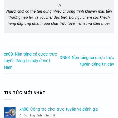
\n
Người chơi có thể tận dụng nhiều chương trình khuyến mãi, tiền
thưởng nạp lại, và voucher đặc biệt. Đội ngũ chăm sóc khách
hàng đáp ứng nhanh qua chat trực tuyến, email và điện thoại.
xn88: Nền tảng cá cược trực
XN88: Nền tảng cá cược trực
tuyến đáng tin cậy ở Việt
tuyến đáng tin cậy
Nam
TIN TỨC MỚI NHẤT
xn88: Cổng trò chơi trực tuyến và đánh giá
Chức năng bình luận bị tắt
xn88: