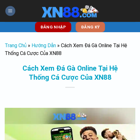
Skip
to
content
ĐĂNG NHẬP
ĐĂNG KÝ
Trang Chủ
»
Hướng Dẫn
»
Cách Xem Đá Gà Online Tại Hệ
Thống Cá Cược Của XN88
Cách Xem Đá Gà Online Tại Hệ
Thống Cá Cược Của XN88