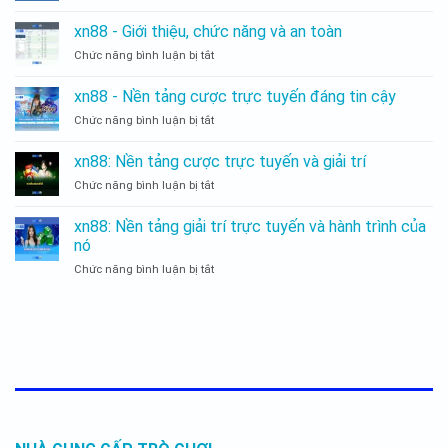
Cổng
trò
xn88 - Giới thiệu, chức năng và an toàn
chơi
Chức năng bình luận bị tắt
xn88
trực
-
tuyến
Giới
và
xn88 - Nền tảng cược trực tuyến đáng tin cậy
thiệu,
đánh
Chức năng bình luận bị tắt
xn88
chức
giá
-
năng
Nền
và
xn88: Nền tảng cược trực tuyến và giải trí
tảng
an
Chức năng bình luận bị tắt
xn88:
cược
toàn
Nền
trực
tảng
tuyến
xn88: Nền tảng giải trí trực tuyến và hành trình của
cược
đáng
nó
trực
tin
Chức năng bình luận bị tắt
xn88:
tuyến
cậy
Nền
và
tảng
giải
giải
trí
trí
trực
tuyến
và
hành
trình
của