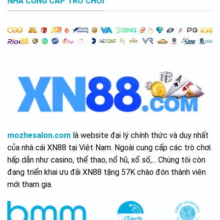
NHÀ CUNG CẤP TRÒ CHƠI
nó
mozhesalon.com
là website đại lý chính thức và duy nhất
của nhà cái XN88 tại Việt Nam. Ngoài cung cấp các trò chơi
hấp dẫn như casino, thể thao, nổ hũ, xổ số,... Chúng tôi còn
đang triển khai ưu đãi XN88 tặng 57K chào đón thành viên
mới tham gia.