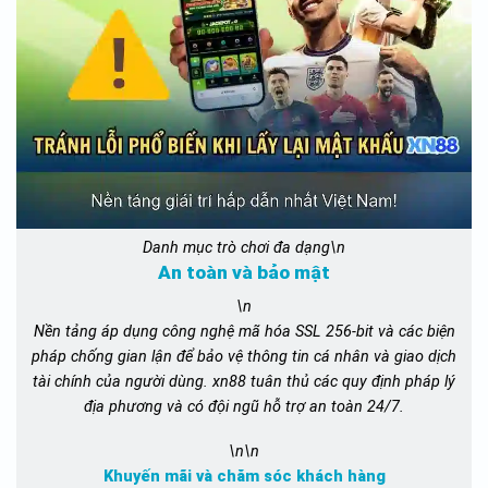
Danh mục trò chơi đa dạng\n
An toàn và bảo mật
\n
Nền tảng áp dụng công nghệ mã hóa SSL 256-bit và các biện
pháp chống gian lận để bảo vệ thông tin cá nhân và giao dịch
tài chính của người dùng. xn88 tuân thủ các quy định pháp lý
địa phương và có đội ngũ hỗ trợ an toàn 24/7.
\n\n
Khuyến mãi và chăm sóc khách hàng