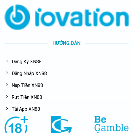
HƯỚNG DẪN
Đăng Ký XN88
Đăng Nhập XN88
Nạp Tiền XN88
Rút Tiền XN88
Tải App XN88