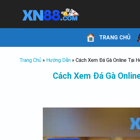
Skip
to
content
TRANG CHỦ
Trang Chủ
»
Hướng Dẫn
»
Cách Xem Đá Gà Online Tại 
Cách Xem Đá Gà Onlin