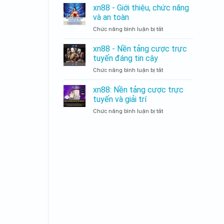
trò
xn88 - Giới thiệu, chức năng
nổi
chơi
bật
và an toàn
trực
Chức năng bình luận bị tắt
xn88
tuyến
-
và
Giới
xn88 - Nền tảng cược trực
đánh
thiệu,
giá
tuyến đáng tin cậy
chức
Chức năng bình luận bị tắt
xn88
năng
-
và
Nền
xn88: Nền tảng cược trực
an
tảng
toàn
tuyến và giải trí
cược
Chức năng bình luận bị tắt
xn88:
trực
Nền
tuyến
tảng
đáng
cược
tin
trực
cậy
tuyến
và
giải
trí