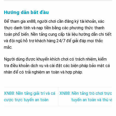
Hướng dẫn bắt đầu
Để tham gia xn88, người chơi cần đăng ký tài khoản, xác
thực danh tính và nạp tiền bằng các phương thức thanh
toán phổ biến. Nền tảng cung cấp tài liệu hướng dẫn chi tiết
và đội ngũ hỗ trợ khách hàng 24/7 để giải đáp mọi thắc
mắc.
Người dùng được khuyến khích chơi có trách nhiệm, kiểm
tra điều khoản dịch vụ và cài đặt các biện pháp bảo mật cá
nhân để có trải nghiệm an toàn và hợp pháp.
XN88: Nền tảng giải trí và cá
XN88: Nền tảng trò chơi trực
cược trực tuyến an toàn
tuyến an toàn và thú vị