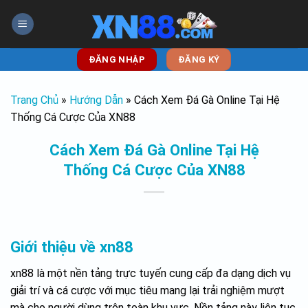
Skip
to
content
ĐĂNG NHẬP
ĐĂNG KÝ
Trang Chủ
»
Hướng Dẫn
»
Cách Xem Đá Gà Online Tại Hệ
Thống Cá Cược Của XN88
Cách Xem Đá Gà Online Tại Hệ
Thống Cá Cược Của XN88
Giới thiệu về xn88
xn88 là một nền tảng trực tuyến cung cấp đa dạng dịch vụ
giải trí và cá cược với mục tiêu mang lại trải nghiệm mượt
mà cho người dùng trên toàn khu vực. Nền tảng này liên tục