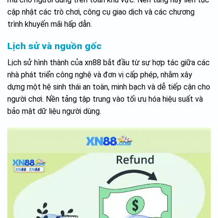
cập nhật các trò chơi, công cụ giao dịch và các chương
trình khuyến mãi hấp dẫn.
Lịch sử và nguồn gốc
Lịch sử hình thành của xn88 bắt đầu từ sự hợp tác giữa các
nhà phát triển công nghệ và đơn vị cấp phép, nhằm xây
dựng một hệ sinh thái an toàn, minh bạch và dễ tiếp cận cho
người chơi. Nền tảng tập trung vào tối ưu hóa hiệu suất và
bảo mật dữ liệu người dùng.