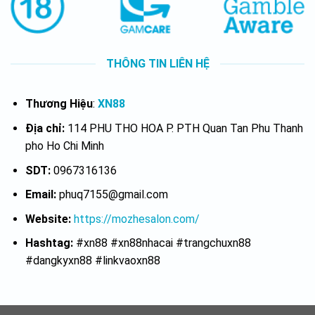
THÔNG TIN LIÊN HỆ
Thương Hiệu
:
XN88
Địa chỉ:
114 PHU THO HOA P. PTH Quan Tan Phu Thanh
pho Ho Chi Minh
SDT:
0967316136
Email:
phuq7155@gmail.com
Website:
https://mozhesalon.com/
Hashtag:
#xn88 #xn88nhacai #trangchuxn88
#dangkyxn88 #linkvaoxn88