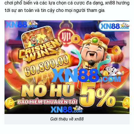
chơi phổ biến và các lựa chọn cá cược đa dạng, xn88 hướng
tới sự an toàn và tin cậy cho mọi người tham gia.
Giới thiệu về xn88