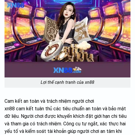
Lợi thế cạnh tranh của xn88
Cam kết an toàn và trách nhiệm người chơi
xn88 cam kết tuân thủ các tiêu chuẩn an toàn và bảo mật
dữ liệu. Người chơi được khuyến khích đặt giới hạn chi tiêu
và tham gia có trách nhiệm. Công cụ tự ngắt, xác thực hai
yếu tố và kiểm soát tài khoản giúp người chơi an tâm khi