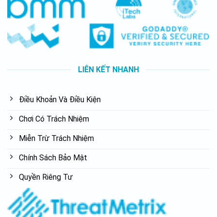
LIÊN KẾT NHANH
Điều Khoản Và Điều Kiện
Chơi Có Trách Nhiệm
Miễn Trừ Trách Nhiệm
Chính Sách Bảo Mật
Quyền Riêng Tư