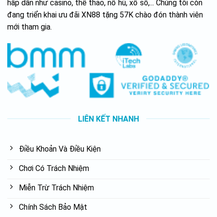
hấp dẫn như casino, thể thao, nổ hũ, xổ số,... Chúng tôi còn
đang triển khai ưu đãi XN88 tặng 57K chào đón thành viên
mới tham gia.
LIÊN KẾT NHANH
Điều Khoản Và Điều Kiện
Chơi Có Trách Nhiệm
Miễn Trừ Trách Nhiệm
Chính Sách Bảo Mật