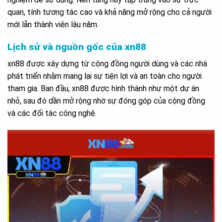
quan, tính tương tác cao và khả năng mở rộng cho cả người
mới lẫn thành viên lâu năm.
Lịch sử và nguồn gốc của xn88
xn88 được xây dựng từ cộng đồng người dùng và các nhà
phát triển nhằm mang lại sự tiện lợi và an toàn cho người
tham gia. Ban đầu, xn88 được hình thành như một dự án
nhỏ, sau đó dần mở rộng nhờ sự đóng góp của cộng đồng
và các đối tác công nghệ.