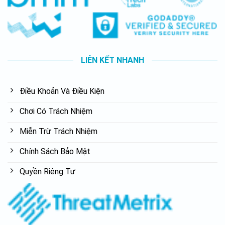
LIÊN KẾT NHANH
Điều Khoản Và Điều Kiện
Chơi Có Trách Nhiệm
Miễn Trừ Trách Nhiệm
Chính Sách Bảo Mật
Quyền Riêng Tư