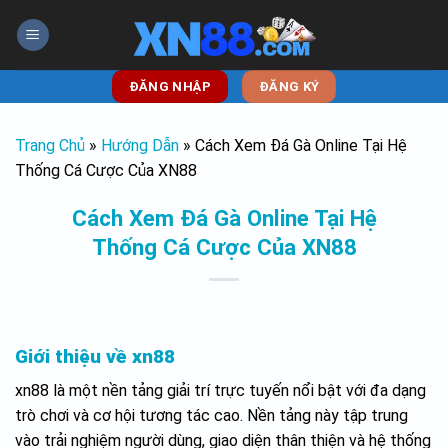
Skip
to
content
ĐĂNG NHẬP
ĐĂNG KÝ
Trang Chủ
»
Hướng Dẫn
»
Cách Xem Đá Gà Online Tại Hệ
Thống Cá Cược Của XN88
Cách Xem Đá Gà Online Tại Hệ
Thống Cá Cược Của XN88
Giới thiệu về xn88
xn88 là một nền tảng giải trí trực tuyến nổi bật với đa dạng
trò chơi và cơ hội tương tác cao. Nền tảng này tập trung
vào trải nghiệm người dùng, giao diện thân thiện và hệ thống