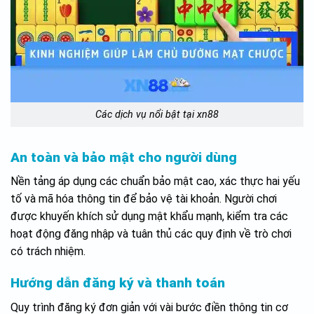
Các dịch vụ nổi bật tại xn88
An toàn và bảo mật cho người dùng
Nền tảng áp dụng các chuẩn bảo mật cao, xác thực hai yếu
tố và mã hóa thông tin để bảo vệ tài khoản. Người chơi
được khuyến khích sử dụng mật khẩu mạnh, kiểm tra các
hoạt động đăng nhập và tuân thủ các quy định về trò chơi
có trách nhiệm.
Hướng dẫn đăng ký và thanh toán
Quy trình đăng ký đơn giản với vài bước điền thông tin cơ