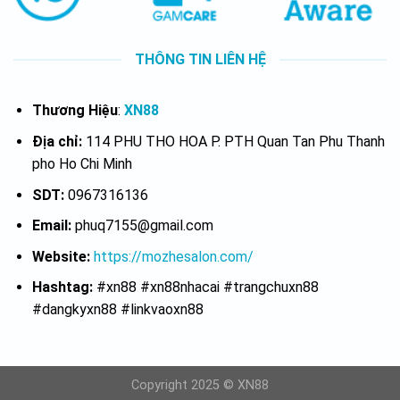
THÔNG TIN LIÊN HỆ
Thương Hiệu
:
XN88
Địa chỉ:
114 PHU THO HOA P. PTH Quan Tan Phu Thanh
pho Ho Chi Minh
SDT:
0967316136
Email:
phuq7155@gmail.com
Website:
https://mozhesalon.com/
Hashtag:
#xn88 #xn88nhacai #trangchuxn88
#dangkyxn88 #linkvaoxn88
Copyright 2025 © XN88