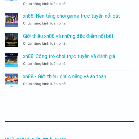
Chức năng bình luận bị tắt
Xn88:
Tổng
quan,
xn88: Nền tảng chơi game trực tuyến nổi bật
tính
Chức năng bình luận bị tắt
xn88:
năng
Nền
và
tảng
Giới thiệu xn88 và những đặc điểm nổi bật
mẹo
chơi
chơi
Chức năng bình luận bị tắt
Giới
game
có
thiệu
trực
trách
xn88
tuyến
xn88: Cổng trò chơi trực tuyến và đánh giá
nhiệm
và
nổi
Chức năng bình luận bị tắt
xn88:
những
bật
Cổng
đặc
trò
điểm
xn88 - Giới thiệu, chức năng và an toàn
chơi
nổi
Chức năng bình luận bị tắt
xn88
trực
bật
-
tuyến
Giới
và
thiệu,
đánh
chức
giá
năng
và
an
toàn