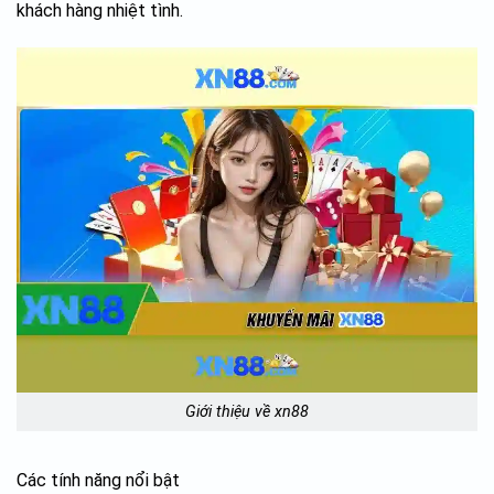
khách hàng nhiệt tình.
Giới thiệu về xn88
Các tính năng nổi bật